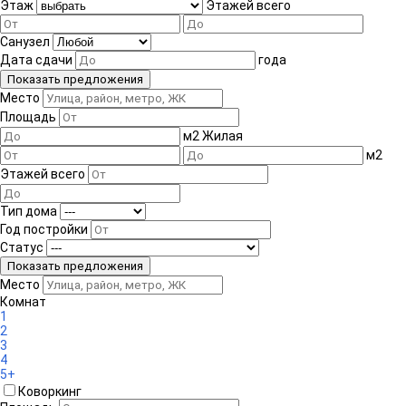
Этаж
Этажей всего
Санузел
Дата сдачи
года
Место
Площадь
м
2
Жилая
м
2
Этажей всего
Тип дома
Год постройки
Статус
Место
Комнат
1
2
3
4
5+
Коворкинг