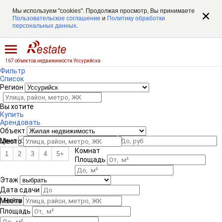
Мы используем "cookies". Продолжая просмотр, Вы принимаете
Пользовательское соглашение
и
Политику обработки
персональных данных
.
167 объектов недвижимости Уссурийска
Фильтр
Список
Регион
Вы хотите
Купить
Арендовать
Объект
Цена
Место
Комнат
1
2
3
4
5+
Площадь
Этаж
Дата сдачи
Место
Площадь