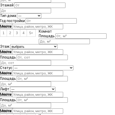
Этажей
Тип дома
Год постройки
Место
Комнат
1
2
3
4
5+
Площадь
Этаж
Место
Площадь
Статус
Место
Площадь
Лифт
Место
Площадь
Место