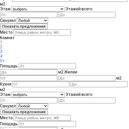
м
2
Этаж
Этажей всего
Санузел
Место
Комнат
1
2
3
4
5+
Площадь
м
2
Жилая
м
2
Кухня
м
2
Этаж
Этажей всего
Санузел
Место
Площадь