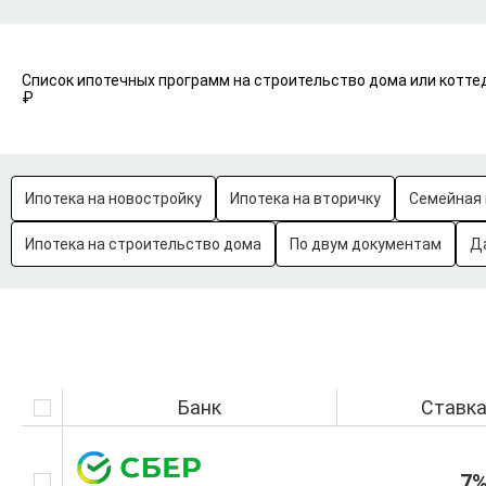
Список ипотечных программ на строительство дома или коттед
₽
Ипотека на новостройку
Ипотека на вторичку
Семейная 
Ипотека на строительство дома
По двум документам
Д
Банк
Ставк
7