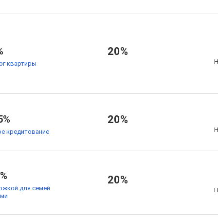
%
20%
Н
ог квартиры
5%
20%
Н
е кредитование
9%
20%
ржкой для семей
Н
ьми