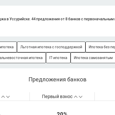
жа в Уссурийске. 44 предложения от 8 банков с первоначальным 
ипотека
Льготная ипотека с господдержкой
Ипотека без пе
альневосточная ипотека
IT-ипотека
Ипотека самозанятым
Предложения банков
а
Первый взнос
%
20%