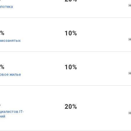
Н
ипотека
5%
10%
Н
амозанятых
7%
10%
Н
товое жилье
%
20%
циалистов IT-
Н
ний