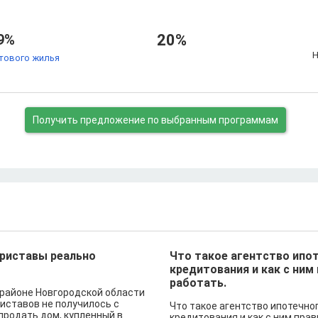
9%
20%
Н
тового жилья
Получить предложение
по выбранным программам
риставы реально
Что такое агентство ипо
кредитования и как с ним
работать.
районе Новгородской области
риставов не получилось с
Что такое агентство ипотечно
продать дом, купленный в
кредитования и как с ним пра