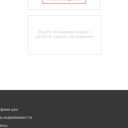
Карта недвижимости
Уссурийска
Ищите объявления рядом с
работой, парком или родными
Найти на карте
афики цен
ка недвижимости
висы