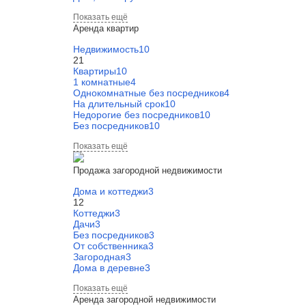
Показать ещё
Аренда квартир
Недвижимость
10
21
Квартиры
10
1 комнатные
4
Однокомнатные без посредников
4
На длительный срок
10
Недорогие без посредников
10
Без посредников
10
Показать ещё
Продажа загородной недвижимости
Дома и коттеджи
3
12
Коттеджи
3
Дачи
3
Без посредников
3
От собственника
3
Загородная
3
Дома в деревне
3
Показать ещё
Аренда загородной недвижимости