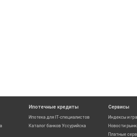
Ипотечные кредиты
Сервисы
Ипотека для IT-специалистов
Индексы и гр
а
Каталог банков Уссурийска
Новости рын
Платные сер