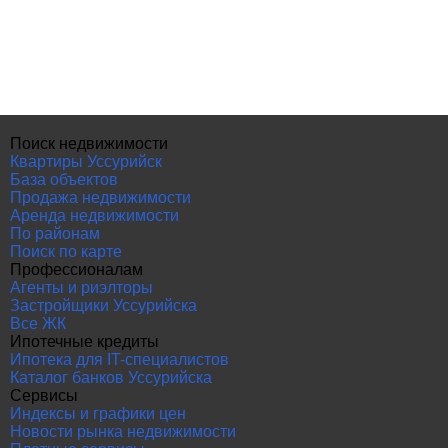
Поиск недвижимости
Квартиры Уссурийск
База объектов
Продажа недвижимости
Аренда недвижимости
По районам
Поиск по карте
Профессионалам
Агенты и риэлторы
Застройщики Уссурийска
Все ЖК
Ипотечные кредиты
Ипотека для IT-специалистов
Каталог банков Уссурийска
Сервисы
Индексы и графики цен
Новости рынка недвижимости