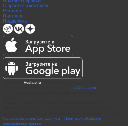
Платные сервисы
О проекте и контакты
Реклама
Партнеры
Поддержка
2004—2026
Restate.ru
® ООО "Интернет проекты" ОГРН
1147847086870 ИНН 7811574827, email
sup@restate.ru
При использовании материалов гиперссылка на Restate.ru
обязательна.
Витрина недвижимости Restate - одна из крупнейших баз
недвижимости России и агрегатор новостроек и предложений
застройщиков и агентств. Использование сайта означает согласие с
Пользовательским соглашением
и
Политикой обработки
персональных данных