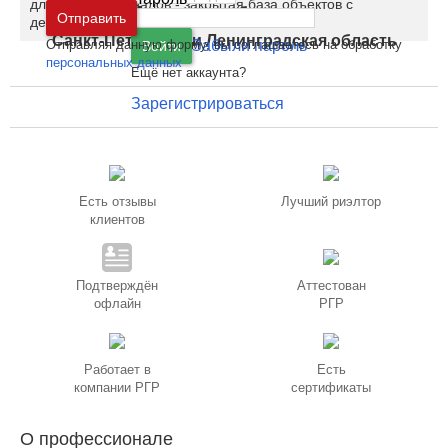
для профессионалов - закрытая база объектов с
Москва
и
Московская область
Отправить
делением комиссии.
Санкт-Петербург
и
Ленинградская область
Отправляя данную форму, вы соглашаетесь на обработку
Забыли пароль
Войти
персональных данных
Ещё нет аккаунта?
Зарегистрироваться
Есть отзывы
Лучший риэлтор
клиентов
Подтверждён
Аттестован
офлайн
РГР
Работает в
Есть
компании РГР
сертификаты
О профессионале