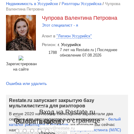
Недвижимость в Уссурийске
/
Риэлторы Уссурийска
/
Чупрова
Валентина Петровна
Чупрова Валентина Петровна
Этот специалист - я
Агент в
"Легион Уссурийск"
Регион:
г. Уссурийск
7 лет на Restate.ru | Последнее
1788
обновление 07.08.2026
Зарегистрирован
на сайте
Ошибка или удалить
Restate.ru запускает закрытую базу
мультилистинга для риэлторов
Вход на Restate.ru
В июне 2020 на Restate полноценно заработали два
Оставить оценку о странице
сервиса для специалистов рынка недвижимости -
белый
Выбрать город
Email
каталог риэлторов и брокеров
, на которым Вы сейчас
находитесь, и
бесплатный сервис мультилистинга (МЛС)
Пароль