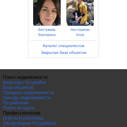
Бестужева
Нестеренко
Екатерина
Алла
Каталог специалистов
Закрытая база объектов
Поиск недвижимости
Квартиры Уссурийск
База объектов
Продажа недвижимости
Аренда недвижимости
По районам
Поиск по карте
Профессионалам
Агенты и риэлторы
Застройщики Уссурийска